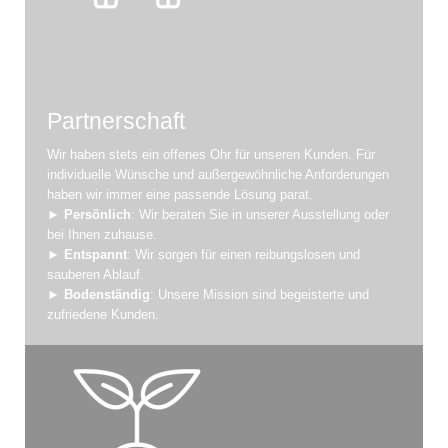
Partnerschaft
Wir haben stets ein offenes Ohr für unseren Kunden. Für
individuelle Wünsche und außergewöhnliche Anforderungen
haben wir immer eine passende Lösung parat.
►
Persönlich
: Wir beraten Sie in unserer Ausstellung oder
bei Ihnen zuhause.
►
Entspannt
: Wir sorgen für einen reibungslosen und
sauberen Ablauf.
►
Bodenständig
: Unsere Mission sind begeisterte und
zufriedene Kunden.