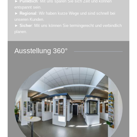
►
Pünktlich
: Mit uns sparen Sie sich Zeit und können
entspannt sein.
►
Regional
: Wir haben kurze Wege und sind schnell bei
unseren Kunden.
►
Sicher
: Mit uns können Sie termingerecht und verbindlich
planen.
Ausstellung 360°