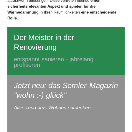
attraktiven Türlösungen. Diese vertreten ebenso
einen
sicherheitsrelevanten Aspekt und spielen für die
Wärmedämmung
in Ihren Räumlichkeiten
eine entscheidende
Rolle
.
Der Meister in der
Renovierung
entspannt sanieren - jahrelang
profitieren
Jetzt neu: das Semler-Magazin
"wohn :-) glück"
Alles rund ums Wohnen entdecken.