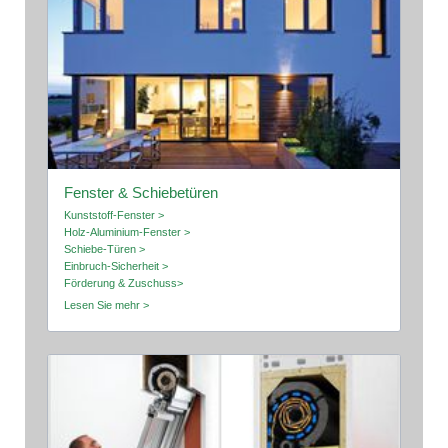
Fenster & Schiebetüren
Kunststoff-Fenster >
Holz-Aluminium-Fenster >
Schiebe-Türen >
Einbruch-Sicherheit >
Förderung & Zuschuss>
Lesen Sie mehr >