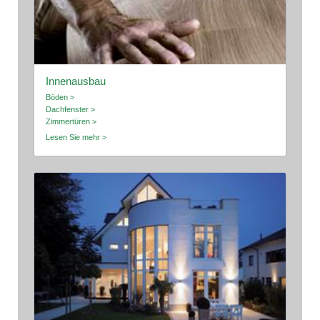
Innenausbau
Böden >
Dachfenster >
Zimmertüren >
Lesen Sie mehr >