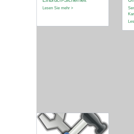
Einbruch-Sicherheit
Un
Lesen Sie mehr >
Sem
Kar
Les