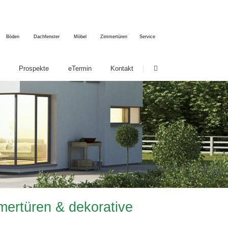
Böden
Dachfenster
Möbel
Zimmertüren
Service
Navigation
Prospekte
eTermin
Kontakt
überspringen
htigung
nser Service für Sie
Beratung & Ausstellung
Reparatur-Service
Herstellung & Produktion
Einbau & Montage
FAQ
ertüren & dekorative