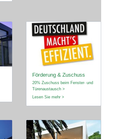
Förderung & Zuschuss
20% Zuschuss beim Fenster- und
Türenaustausch >
Lesen Sie mehr >