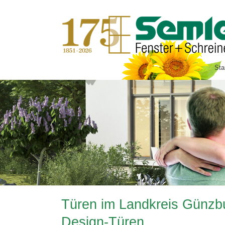
SUCHEN
Sta
Fenster & Türen
Fenster & Schiebe-Türen
Fensterpreise Online
Fensteraustausch
Haustüren
Winter- & Sommergärten
Markisen
Türen im Landkreis Günzb
Design-Türen