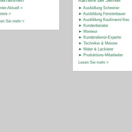
ternehmen
Karriere bei Semler
ler-Aktuell >
► Ausbidlung Schreiner
riere >
► Ausbildung Fensterbauer
► Ausbildung Kaufmann/-frau
en Sie mehr >
► Kundenberater
► Monteur
► Kundendienst-Experte
► Techniker & Meister
► Maler & Lackierer
► Produktions-Mitarbeiter
Lesen Sie mehr >