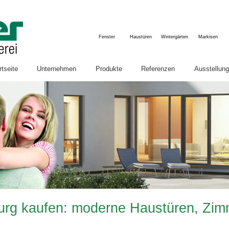
Fenster
Haustüren
Wintergärten
Markisen
rtseite
Unternehmen
Produkte
Referenzen
Ausstellung
Semler-Aktuell
Fenster & Türen
Firmenbesic
Innenausbau
U
Karriere
Winter- & Sommergärten
Böden
Dachfenster
Innenausbau & Möbel
Zimmertüren & Schiebetüren
urg kaufen: moderne Haustüren, Zimm