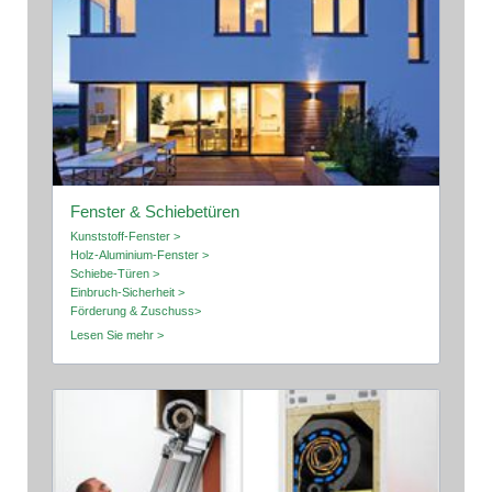
Fenster & Schiebetüren
Kunststoff-Fenster >
Holz-Aluminium-Fenster >
Schiebe-Türen >
Einbruch-Sicherheit >
Förderung & Zuschuss>
Lesen Sie mehr >