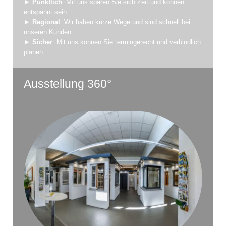
►
Pünktlich
: Mit uns sparen Sie sich Zeit und können
entspannt sein.
►
Regional
: Wir haben kurze Wege und sind schnell bei
unseren Kunden.
►
Sicher
: Mit uns können Sie termingerecht und verbindlich
planen.
Ausstellung 360°