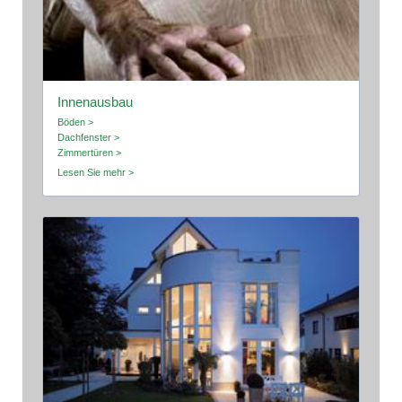
Innenausbau
Böden >
Dachfenster >
Zimmertüren >
Lesen Sie mehr >