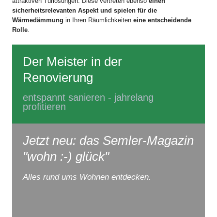
attraktiven Türlösungen. Diese vertreten ebenso
einen
sicherheitsrelevanten Aspekt und spielen für die
Wärmedämmung
in Ihren Räumlichkeiten
eine entscheidende
Rolle
.
Der Meister in der
Renovierung
entspannt sanieren - jahrelang
profitieren
Jetzt neu: das Semler-Magazin
"wohn :-) glück"
Alles rund ums Wohnen entdecken.