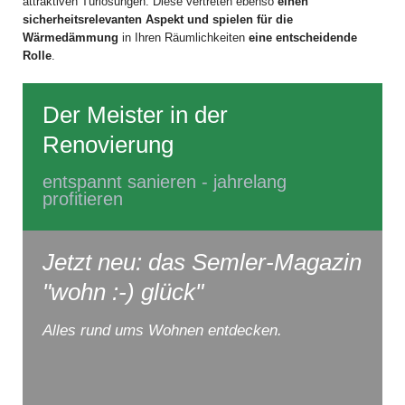
attraktiven Türlösungen. Diese vertreten ebenso
einen
sicherheitsrelevanten Aspekt und spielen für die
Wärmedämmung
in Ihren Räumlichkeiten
eine entscheidende
Rolle
.
Der Meister in der
Renovierung
entspannt sanieren - jahrelang
profitieren
Jetzt neu: das Semler-Magazin
"wohn :-) glück"
Alles rund ums Wohnen entdecken.