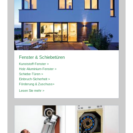
Fenster & Schiebetüren
Kunststoff-Fenster >
Holz-Aluminium-Fenster >
Schiebe-Türen >
Einbruch-Sicherheit >
Förderung & Zuschuss>
Lesen Sie mehr >