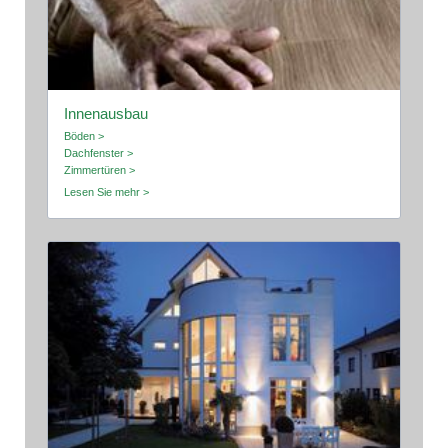
Innenausbau
Böden >
Dachfenster >
Zimmertüren >
Lesen Sie mehr >