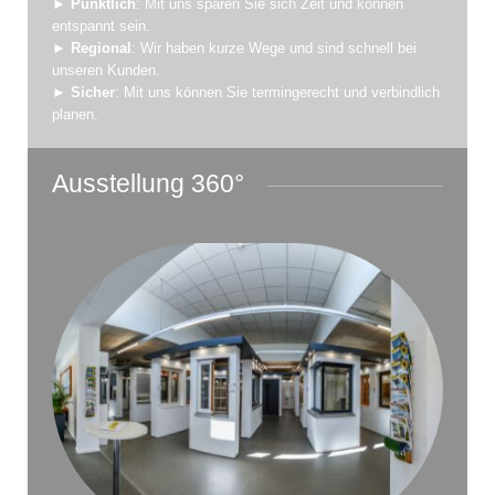
►
Pünktlich
: Mit uns sparen Sie sich Zeit und können
entspannt sein.
►
Regional
: Wir haben kurze Wege und sind schnell bei
unseren Kunden.
►
Sicher
: Mit uns können Sie termingerecht und verbindlich
planen.
Ausstellung 360°